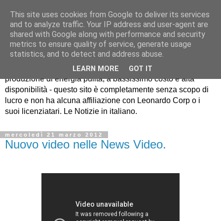
This site uses cookies from Google to deliver its services
and to analyze traffic. Your IP address and user-agent are
shared with Google along with performance and security
metrics to ensure quality of service, generate usage
EcatNews.it
statistics, and to detect and address abuse.
LEARN MORE
GOT IT
produzione di energia pulita, a bassissimo costo e alta
disponibilità - questo sito è completamente senza scopo di
lucro e non ha alcuna affiliazione con Leonardo Corp o i
suoi licenziatari. Le Notizie in italiano.
mercoledì 21 marzo 2012
Nuovo video nelle News Video.