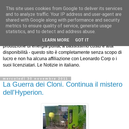
This site uses cookies from Google to deliver its services
and to analyze traffic. Your IP address and user-agent are
shared with Google along with performance and security
metrics to ensure quality of service, generate usage
EcatNews.it
statistics, and to detect and address abuse.
LEARN MORE
GOT IT
produzione di energia pulita, a bassissimo costo e alta
disponibilità - questo sito è completamente senza scopo di
lucro e non ha alcuna affiliazione con Leonardo Corp o i
suoi licenziatari. Le Notizie in italiano.
mercoledì 30 novembre 2011
La Guerra dei Cloni. Continua il mistero
dell'Hyperion.