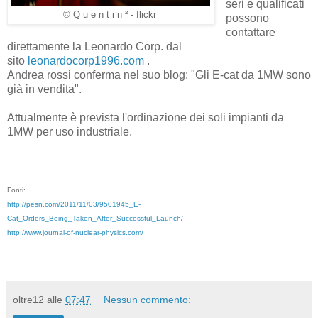
seri e qualificati
© Q u e n t i n ² - flickr
possono
contattare
direttamente la Leonardo Corp. dal
sito
leonardocorp1996.com
.
Andrea rossi conferma nel suo blog: "Gli E-cat da 1MW sono
già in vendita".
Attualmente è prevista l'ordinazione dei soli impianti da
1MW per uso industriale.
Fonti:
http://pesn.com/2011/11/03/9501945_E-
Cat_Orders_Being_Taken_After_Successful_Launch/
http://www.journal-of-nuclear-physics.com/
oltre12
alle
07:47
Nessun commento: