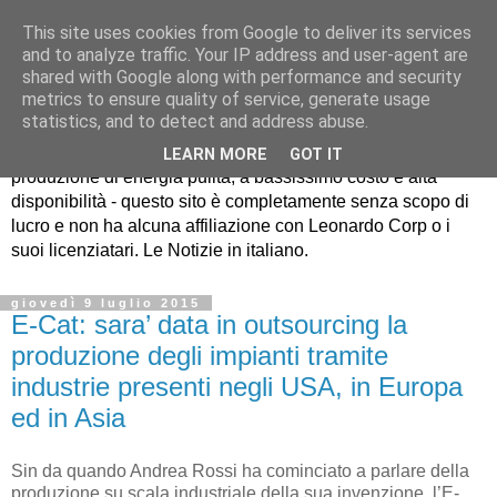
This site uses cookies from Google to deliver its services
and to analyze traffic. Your IP address and user-agent are
shared with Google along with performance and security
metrics to ensure quality of service, generate usage
EcatNews.it
statistics, and to detect and address abuse.
LEARN MORE
GOT IT
produzione di energia pulita, a bassissimo costo e alta
disponibilità - questo sito è completamente senza scopo di
lucro e non ha alcuna affiliazione con Leonardo Corp o i
suoi licenziatari. Le Notizie in italiano.
giovedì 9 luglio 2015
E-Cat: sara’ data in outsourcing la
produzione degli impianti tramite
industrie presenti negli USA, in Europa
ed in Asia
Sin da quando Andrea Rossi ha cominciato a parlare della
produzione su scala industriale della sua invenzione, l’E-