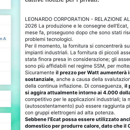
LEONARDO CORPORATION - RELAZIONE AL
2026 La produzione e le consegne dell'Ecat, 
mese fa, proseguono dopo che sono stati risol
n A
problemi tecnologici.
Per il momento, la fornitura si concentrerà su
impianti industriali. La fornitura di piccoli a
stata finora presa in considerazione; gli as
sono più affidabili nel regime SSM, per moltep
Sicuramente
il prezzo per Watt aumenterà 
sostanziale
, anche a causa della svalutazion
della continua inflazione. Di conseguenza,
il
si aggira attualmente intorno ai 4.000 dolla
competitivo per le applicazioni industriali; l
(autosostentamento) può essere raggiunta pi
con gruppi elettrogeni ad alta potenza.
Sebbene l'Ecat possa essere utilizzato anc
domestico per produrre calore, dato che il 