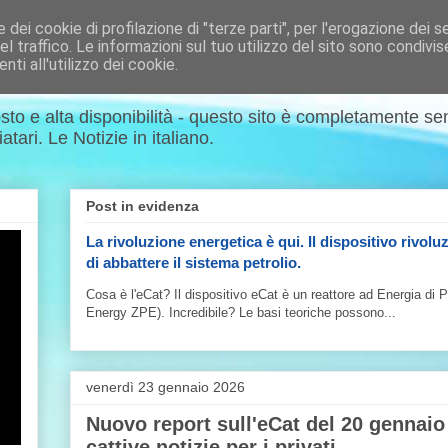
dei cookie di profilazione di "terze parti", per l'erogazione dei ser
el traffico. Le informazioni sul tuo utilizzo del sito sono condivi
ti all'utilizzo dei cookie.
sto e alta disponibilità - questo sito è completamente s
tari. Le Notizie in italiano.
Post in evidenza
La rivoluzione energetica è qui. Il dispositivo rivolu
di abbattere il sistema petrolio.
Cosa è l'eCat? Il dispositivo eCat è un reattore ad Energia di 
Energy ZPE). Incredibile? Le basi teoriche possono...
venerdì 23 gennaio 2026
Nuovo report sull'eCat del 20 gennaio
cattive notizie per i privati.