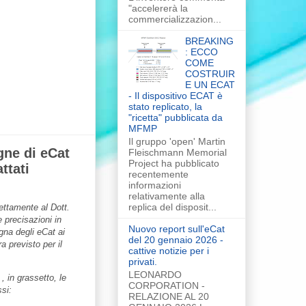
"accelererà la
commercializzazion...
BREAKING
: ECCO
COME
COSTRUIR
E UN ECAT
- Il dispositivo ECAT è
stato replicato, la
"ricetta" pubblicata da
MFMP
Il gruppo 'open' Martin
gne di eCat
Fleischmann Memorial
Project ha pubblicato
ttati
recentemente
informazioni
relativamente alla
replica del disposit...
ettamente al Dott.
 precisazioni in
Nuovo report sull'eCat
gna degli eCat ai
del 20 gennaio 2026 -
era previsto per il
cattive notizie per i
privati.
LEONARDO
 in grassetto, le
CORPORATION -
si:
RELAZIONE AL 20