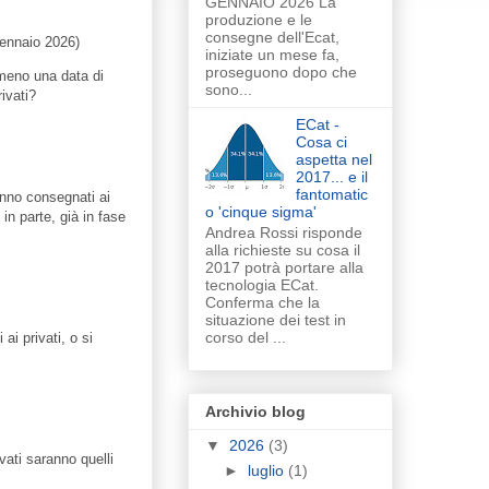
GENNAIO 2026 La
produzione e le
consegne dell'Ecat,
gennaio 2026)
iniziate un mese fa,
proseguono dopo che
 meno una data di
sono...
ivati?
ECat -
Cosa ci
aspetta nel
2017... e il
fantomatic
anno consegnati ai
o 'cinque sigma'
in parte, già in fase
Andrea Rossi risponde
alla richieste su cosa il
2017 potrà portare alla
tecnologia ECat.
Conferma che la
situazione dei test in
corso del ...
ai privati, o si
Archivio blog
▼
2026
(3)
vati saranno quelli
►
luglio
(1)