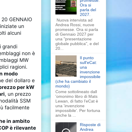
promesse.
Ora si
parla del
2027.
 20 GENNAIO
Nuova intervista ad
Andrea Rossi, nuove
iniziate un
promesse. Ora si parla
ti alcuni
di Gennaio 2027 per
una "presentazione
globale pubblica", e del
i grandi
20...
ssemblaggi non è
Il punto
semblaggi MW
sull'eCat:
lici ragioni.
una
invenzione
in modo
impossibile
e del dollaro e
(che ha cambiato il
mondo)
 prezzo per kW
Come sottolineato dall
ri
, un prezzo
'omonimo libro di Mats
a modalità SSM
Lewan, di fatto l'eCat è
una 'invenzione
ù facilmente
impossibile'. Per fortuna
anche la ...
he in ambito
Risposte di
COP è rilevante
Andrea