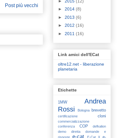
►
2015
(12)
Post più vecchi
►
2014
(8)
►
2013
(6)
►
2012
(16)
►
2011
(16)
Link amici dell'ECat
oltre12.net - liberazione
planetaria
Etichette
Andrea
1MW
Rossi
brevetto
Bologna
cloni
certificazione
commercializzazione
COP
conferenza
defkalion
demo
diretta
domande e
e-cat
e-
risposte
E-Cat X