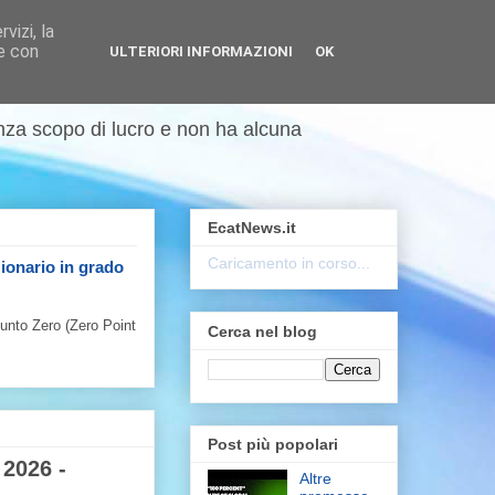
vizi, la
se con
ULTERIORI INFORMAZIONI
OK
enza scopo di lucro e non ha alcuna
EcatNews.it
Caricamento in corso...
zionario in grado
Punto Zero (Zero Point
Cerca nel blog
Post più popolari
 2026 -
Altre