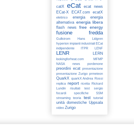
eCat
catX
ecat news
ECat-X
ECAT.com
ecatX
energia
energia
elettrico
energia libera
alternativa
free energy
flash news
fusione fredda
Gullstrom
Hans Lidgren
hyperion
impianti industriali ECat
indipendente
ITPR
LENF
LENR
LERN
lookingforheat.com
MFMP
NASA
news
pordenone
preordini ecat
presentazione
presentazione Zurigo
prmeteon
QuarkX
quarkX Andrea Rossi
report
replica
ricetta
Rickard
Lundin
risultati test
sergio
focardi
specifiche
SSM
test
streaming
teoria
tutorial
unità domestiche
Uppsala
Zurigo
video