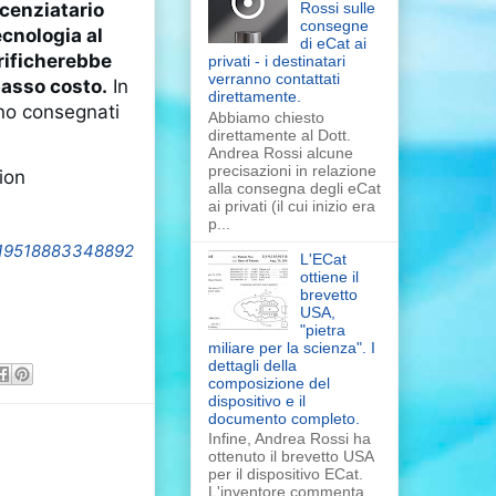
Rossi sulle
icenziatario
consegne
ecnologia al
di eCat ai
rificherebbe
privati - i destinatari
verranno contattati
basso costo.
In
direttamente.
nno consegnati
Abbiamo chiesto
direttamente al Dott.
Andrea Rossi alcune
precisazioni in relazione
ion
alla consegna degli eCat
ai privati (il cui inizio era
p...
4719518883348892
L'ECat
ottiene il
brevetto
USA,
"pietra
miliare per la scienza". I
dettagli della
composizione del
dispositivo e il
documento completo.
Infine, Andrea Rossi ha
ottenuto il brevetto USA
per il dispositivo ECat.
L'inventore commenta