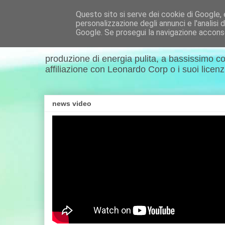
Questo sito si serve dei cookie di Google, e 
personalizzazione degli annunci e l'analisi d
EcatNews.it
Google. Se prosegui la navigazione acconsen
produzione di energia pulita, a bassissimo co
affiliazione con Leonardo Corp o i suoi licenzia
news video