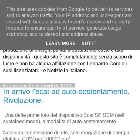
This site uses cookies from Google to deliver its services
and to analyze traffic. Your IP address and user-agent are
shared with Google along with performance and security
metrics to ensure quality of service, generate usage
EcatNews.it
statistics, and to detect and address abuse.
LEARN MORE
GOT IT
produzione di energia pulita, a bassissimo costo e alta
disponibilità - questo sito è completamente senza scopo di
lucro e non ha alcuna affiliazione con Leonardo Corp o i
suoi licenziatari. Le Notizie in italiano.
domenica 25 dicembre 2022
In arrivo l'ecat ad auto-sostentamento.
Rivoluzione.
Una delle prime foto del dispositivo Ecat SK SSM (self
sustained mode), a modalità di auto-sostentamento.
Nessuna connessione di rete, solo erogazione di energia
elettrica (10W per 100000 ore).