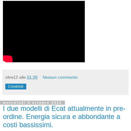
oltre12
alle
01:39
Nessun commento:
Condividi
mercoledì 5 ottobre 2022
I due modelli di Ecat attualmente in pre-
ordine. Energia sicura e abbondante a
costi bassissimi.