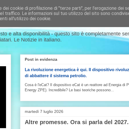
dei cookie di profilazione di "terze parti", per l'erogazione dei ser
el traffico. Le informazioni sul tuo utilizzo del sito sono condivi
ti all'utilizzo dei cookie.
sto e alta disponibilità - questo sito è completamente s
tari. Le Notizie in italiano.
Post in evidenza
La rivoluzione energetica è qui. Il dispositivo rivolu
di abbattere il sistema petrolio.
Cosa è l'eCat? Il dispositivo eCat è un reattore ad Energia di 
Energy ZPE). Incredibile? Le basi teoriche possono...
martedì 7 luglio 2026
Altre promesse. Ora si parla del 2027.