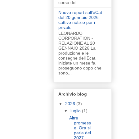
corso del ...
Nuovo report sull'eCat
del 20 gennaio 2026 -
cattive notizie per i
privati.
LEONARDO
CORPORATION -
RELAZIONE AL 20
GENNAIO 2026 La
produzione e le
consegne dell'Ecat,
iniziate un mese fa,
proseguono dopo che
sono...
Archivio blog
▼
2026
(3)
▼
luglio
(1)
Altre
promess
e. Ora si
parla del
2027.