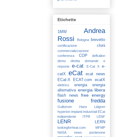
Etichette
Andrea
1MW
Rossi
brevetto
Bologna
cloni
certificazione
commercializzazione
COP
conferenza
defkalion
demo
diretta
domande e
e-cat
e-
risposte
E-Cat X
eCat
catX
ecat news
ECat-X
ECAT.com
ecatX
energia
energia
elettrico
energia libera
alternativa
free energy
flash news
fusione fredda
Gullstrom
Hans Lidgren
hyperion
impianti industriali ECat
indipendente
ITPR
LENF
LENR
LERN
lookingforheat.com
MFMP
NASA
news
pordenone