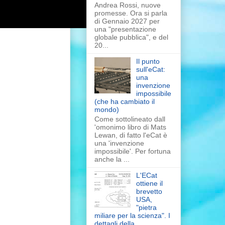
Andrea Rossi, nuove
promesse. Ora si parla
di Gennaio 2027 per
una "presentazione
globale pubblica", e del
20...
Il punto
sull'eCat:
una
invenzione
impossibile
(che ha cambiato il
mondo)
Come sottolineato dall
'omonimo libro di Mats
Lewan, di fatto l'eCat è
una 'invenzione
impossibile'. Per fortuna
anche la ...
L'ECat
ottiene il
brevetto
USA,
"pietra
miliare per la scienza". I
dettagli della