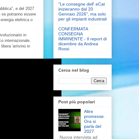
"Le consegne dell' eCat
bblica", e del 2027
inizieranno dal 20
Gennaio 2026", ma solo
ro se potranno essere
per gli impianti industriali
 energia elettrica o
CONFERMATA
CONSEGNA
ivoluzionario in
IMMINENTE - Il report di
o internazionale.
dicembre da Andrea
libera 'arrivino in
Rossi
Cerca nel blog
Post più popolari
Altre
promesse.
Ora si
parla del
2027.
Nuova intervista ad