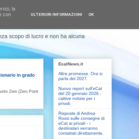
vizi, la
se con
ULTERIORI INFORMAZIONI
OK
enza scopo di lucro e non ha alcuna
EcatNews.it
Altre promesse. Ora si
zionario in grado
parla del 2027.
Nuovo report sull'eCat
Punto Zero (Zero Point
del 20 gennaio 2026 -
cattive notizie per i
privati.
Risposte di Andrea
Rossi sulle consegne di
eCat ai privati - i
destinatari verranno
contattati direttamente.