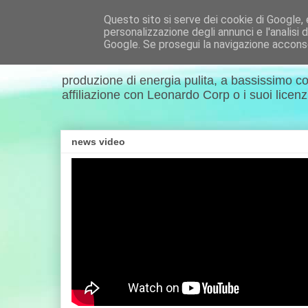
Questo sito si serve dei cookie di Google, e 
personalizzazione degli annunci e l'analisi d
EcatNews.it
Google. Se prosegui la navigazione acconsen
produzione di energia pulita, a bassissimo co
affiliazione con Leonardo Corp o i suoi licenzia
news video