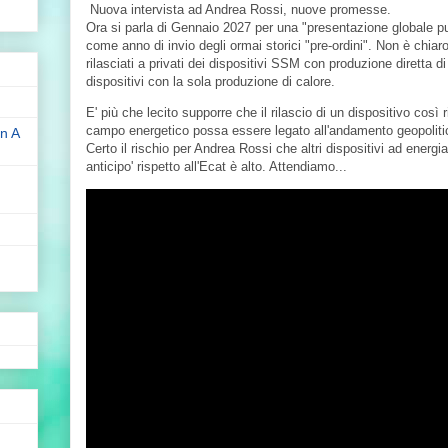
Nuova intervista ad Andrea Rossi, nuove promesse.
Ora si parla di Gennaio 2027 per una "presentazione globale pu
come anno di invio degli ormai storici "pre-ordini". Non è chia
rilasciati a privati dei dispositivi SSM con produzione diretta di
dispositivi con la sola produzione di calore.
E' più che lecito supporre che il rilascio di un dispositivo così r
campo energetico possa essere legato all'andamento geopolitic
n A
Certo il rischio per Andrea Rossi che altri dispositivi ad energia 
anticipo' rispetto all'Ecat è alto. Attendiamo...