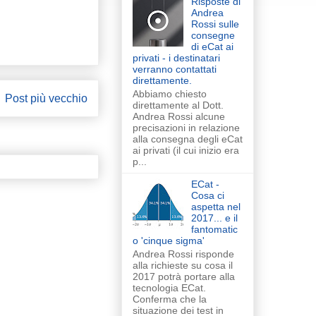
Risposte di
Andrea
Rossi sulle
consegne
di eCat ai
privati - i destinatari
verranno contattati
direttamente.
Abbiamo chiesto
Post più vecchio
direttamente al Dott.
Andrea Rossi alcune
precisazioni in relazione
alla consegna degli eCat
ai privati (il cui inizio era
p...
ECat -
Cosa ci
aspetta nel
2017... e il
fantomatic
o 'cinque sigma'
Andrea Rossi risponde
alla richieste su cosa il
2017 potrà portare alla
tecnologia ECat.
Conferma che la
situazione dei test in