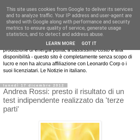
This site uses cookies from Google to deliver its services
and to analyze traffic. Your IP address and user-agent are
shared with Google along with performance and security
metrics to ensure quality of service, generate usage
EcatNews.it
statistics, and to detect and address abuse.
LEARN MORE
GOT IT
produzione di energia pulita, a bassissimo costo e alta
disponibilità - questo sito è completamente senza scopo di
lucro e non ha alcuna affiliazione con Leonardo Corp o i
suoi licenziatari. Le Notizie in italiano.
lunedì 17 dicembre 2012
Andrea Rossi: presto il risultato di un
test indipendente realizzato da 'terze
parti'