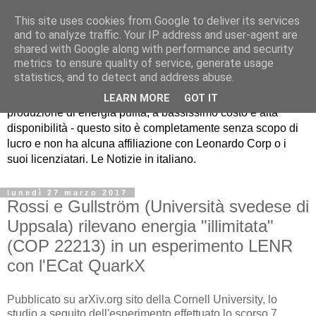
This site uses cookies from Google to deliver its services
and to analyze traffic. Your IP address and user-agent are
shared with Google along with performance and security
metrics to ensure quality of service, generate usage
EcatNews.it
statistics, and to detect and address abuse.
LEARN MORE
GOT IT
produzione di energia pulita, a bassissimo costo e alta
disponibilità - questo sito è completamente senza scopo di
lucro e non ha alcuna affiliazione con Leonardo Corp o i
suoi licenziatari. Le Notizie in italiano.
lunedì 27 marzo 2017
Rossi e Gullström (Università svedese di
Uppsala) rilevano energia "illimitata"
(COP 22213) in un esperimento LENR
con l'ECat QuarkX
Pubblicato su arXiv.org sito della Cornell University, lo
studio a seguito dell'esperimento effettuato lo scorso 7