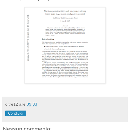
oltre12
alle
09:33
Condividi
Nessun commento: